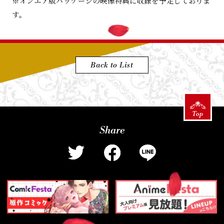
Music
※オンエア版パッケージの映像特典に収録を予定しておりま
す。
Goods
Back to List
Top
Top
Share
T
F
L
w
a
I
i
c
N
t
e
E
t
b
s
e
o
h
r
o
a
s
k
r