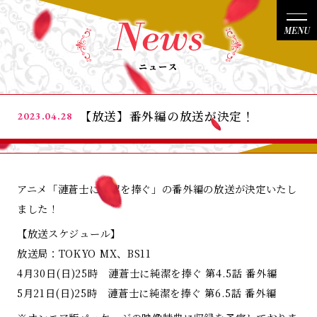
News
News
ニュース
Story
【放送】番外編の放送が決定！
2023.04.28
Character
アニメ「漣蒼士に純潔を捧ぐ」の番外編の放送が決定いたし
ました！
Staff/Cast
【放送スケジュール】
放送局：TOKYO MX、BS11
On Air
4月30日(日)25時 漣蒼士に純潔を捧ぐ 第4.5話 番外編
5月21日(日)25時 漣蒼士に純潔を捧ぐ 第6.5話 番外編