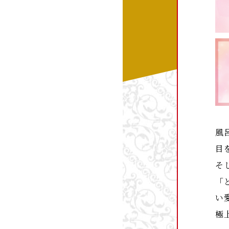
風
目
そ
「
い
極