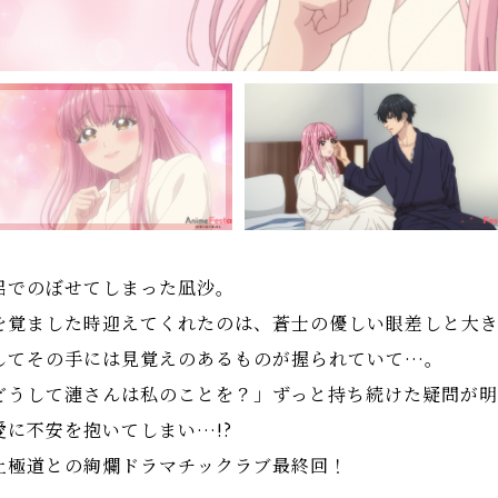
呂でのぼせてしまった凪沙。
を覚ました時迎えてくれたのは、蒼士の優しい眼差しと大
してその手には見覚えのあるものが握られていて…。
どうして漣さんは私のことを？」ずっと持ち続けた疑問が
愛に不安を抱いてしまい…!?
上極道との絢爛ドラマチックラブ最終回！