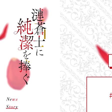
漣
蒼
士
に
純
潔
を
捧
ぐ