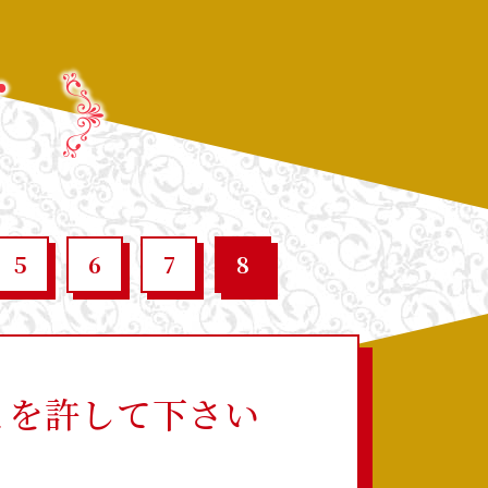
y
5
6
7
8
とを許して下さい