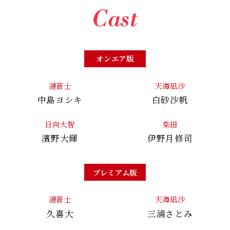
Cast
オンエア版
漣蒼士
天海凪沙
中島ヨシキ
白砂沙帆
日向大智
柴田
濱野大輝
伊野月修司
プレミアム版
漣蒼士
天海凪沙
久喜大
三浦さとみ