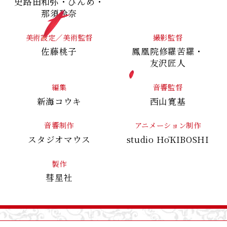
Music
史路田和弥・
びんめ・
那須玲奈
Goods
美術設定／美術監督
撮影監督
佐藤桃子
鳳凰院修羅苦羅・
友沢匠人
Top
編集
音響監督
新海コウキ
西山寛基
音響制作
アニメーション制作
スタジオマウス
studio HōKIBOSHI
製作
彗星社