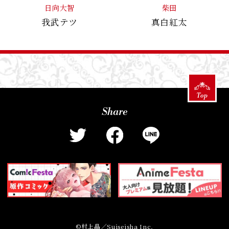
日向大智
柴田
我武テツ
真白紅太
Top
Share
T
F
L
w
a
I
i
c
N
t
e
E
t
b
s
e
o
h
r
o
a
s
k
r
h
s
e
a
h
©村上晶／Suiseisha Inc.