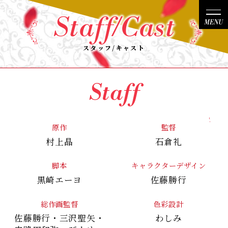
Staff/Cast
News
スタッフ/キャスト
Story
Staff
Character
原作
監督
村上晶
石倉礼
Staff/Cast
脚本
キャラクターデザイン
黒崎エーヨ
佐藤勝行
On Air
総作画監督
色彩設計
佐藤勝行・
三沢聖矢・
わしみ